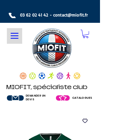
03 62 02 41 42
-
contact@miofit.fr
MIOFIT, spécialiste club
DEMANDER UN
CATALOGUES
DEVIS