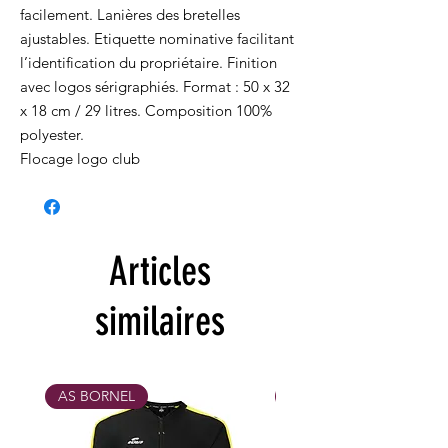
facilement. Lanières des bretelles
ajustables. Etiquette nominative facilitant
l’identification du propriétaire. Finition
avec logos sérigraphiés. Format : 50 x 32
x 18 cm / 29 litres. Composition 100%
polyester.
Flocage logo club
Articles
similaires
AS BORNEL
MAX 31/10/26