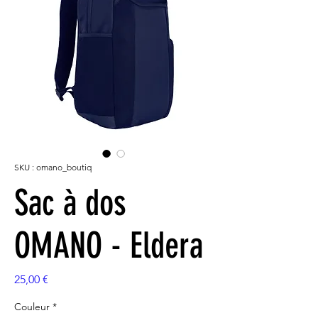
SKU : omano_boutiq
Sac à dos
OMANO - Eldera
Prix
25,00 €
Couleur
*