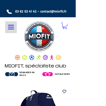
03 62 02 41 42
-
contact@miofit.fr
MIOFIT, spécialiste club
DEMANDER UN
CATALOGUES
DEVIS