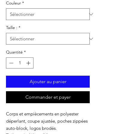
Couleur
*
Taille :
*
Quantité
*
Ajouter au panier
Commander et payer
Corps et empiècements en polyester
déperlant, coupe ajustée, poches zippées
auto-block, logos brodés.