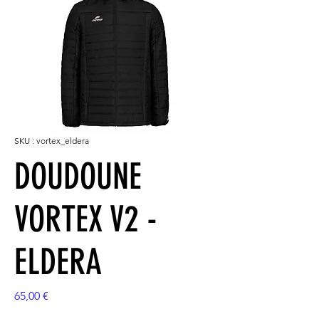
SKU : vortex_eldera
DOUDOUNE
VORTEX V2 -
ELDERA
Prix
65,00 €