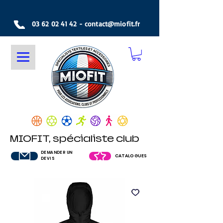
03 62 02 41 42
-
contact@miofit.fr
MIOFIT, spécialiste club
DEMANDER UN
CATALOGUES
DEVIS