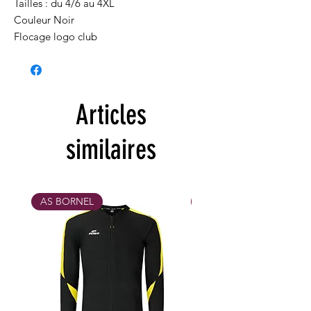
Tailles : du 4/6 au 4XL
Couleur Noir
Flocage logo club
Articles
similaires
AS BORNEL
MAX 31/10/26