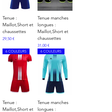
Tenue :
Tenue manches
Maillot,Short et
longues :
chaussettes
Maillot,Short et
chaussettes
Prix
29,50 €
Prix
31,00 €
6 COULEURS
6 COULEURS
Tenue :
Tenue manches
Maillot,Short et
longues :