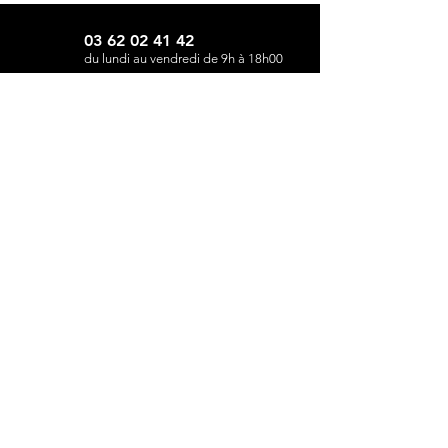
03 62 02 41 42
du lundi au vendredi de 9h à 18h00
Inscrivez-vous pour
recevoir nos
newsletter
Abonnez-vous
Boutique
Contact/devis
La marque