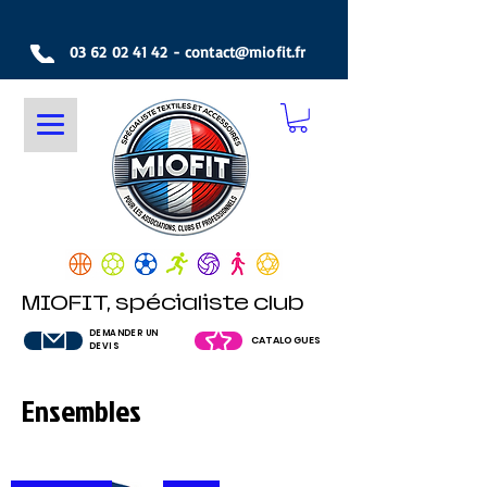
03 62 02 41 42
-
contact@miofit.fr
MIOFIT, spécialiste club
DEMANDER UN
CATALOGUES
DEVIS
Ensembles