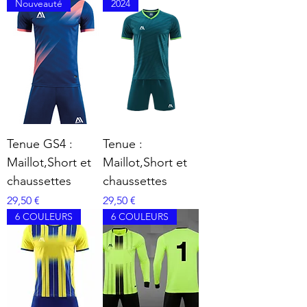
Nouveauté
2024
Tenue GS4 :
Tenue :
Maillot,Short et
Maillot,Short et
chaussettes
chaussettes
Prix
Prix
29,50 €
29,50 €
6 COULEURS
6 COULEURS