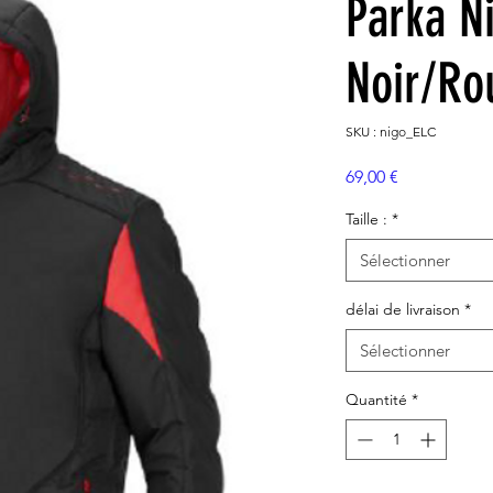
Parka N
Noir/Ro
SKU : nigo_ELC
Prix
69,00 €
Taille :
*
Sélectionner
délai de livraison
*
Sélectionner
Quantité
*