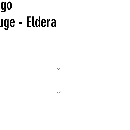
igo
uge - Eldera