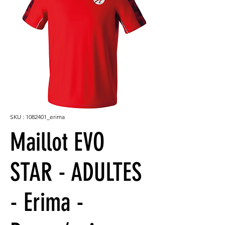
SKU : 1082401_erima
Maillot EVO
STAR - ADULTES
- Erima -