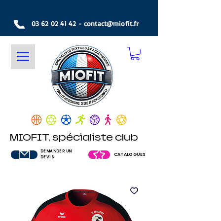
03 62 02 41 42
-
contact@miofit.fr
MIOFIT, spécialiste club
DEMANDER UN
CATALOGUES
DEVIS