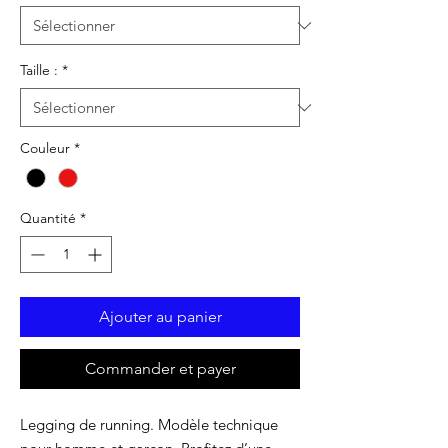
Taille :
*
Couleur
*
Quantité
*
Ajouter au panier
Commander et payer
Legging de running. Modèle technique