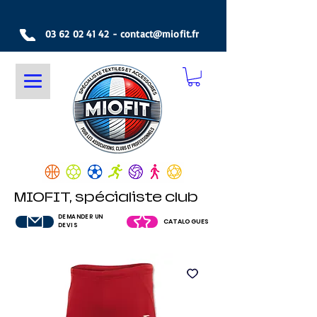
03 62 02 41 42
-
contact@miofit.fr
MIOFIT, spécialiste club
DEMANDER UN
CATALOGUES
DEVIS