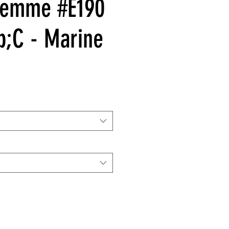
 femme #E190
;C - Marine