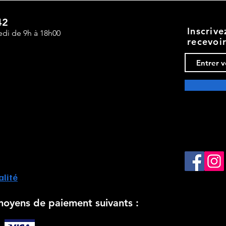
Aperçu rapide
42
Inscriv
edi de 9h à 18h00
recevoi
alité
moyens de paiement suivants :