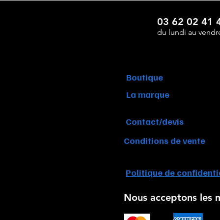
de
la
marque
Eldera
03 62 02 41 
du lundi au vendr
Boutique
La marque
Contact/devis
Conditions de vente
Politique de confidenti
Nous acceptons les 