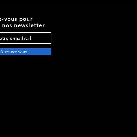
de
la
marque
Eldera
ez-vous pour
r nos newsletter
Abonnez-vous