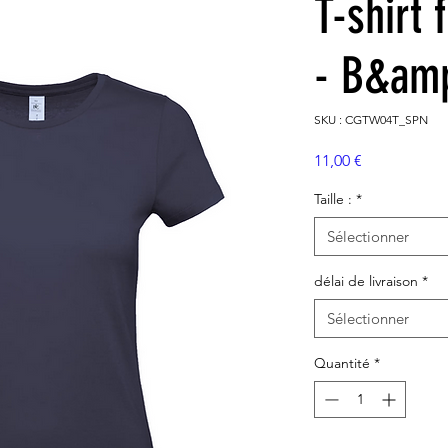
T-shirt
- B&amp
SKU : CGTW04T_SPN
Prix
11,00 €
Taille :
*
Sélectionner
délai de livraison
*
Sélectionner
Quantité
*