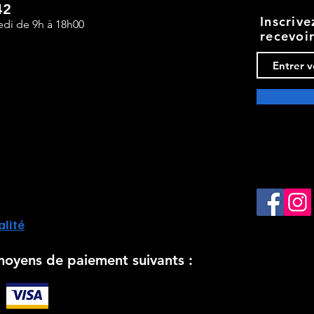
42
Inscriv
edi de 9h à 18h00
recevoi
alité
moyens de paiement suivants :