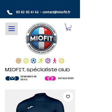
03 62 02 41 42
-
contact@miofit.fr
MIOFIT, spécialiste club
DEMANDER UN
CATALOGUES
DEVIS