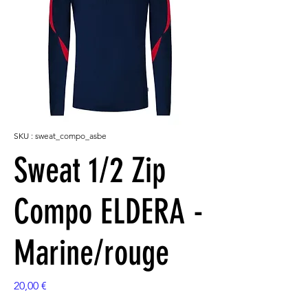
SKU : sweat_compo_asbe
Sweat 1/2 Zip
Compo ELDERA -
Marine/rouge
Prix
20,00 €