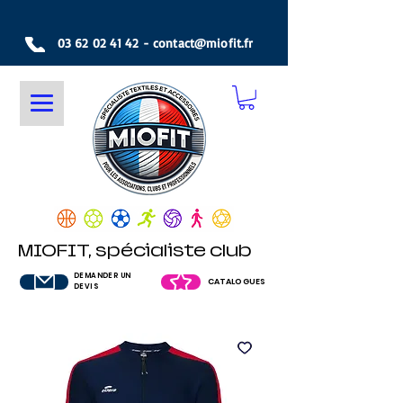
03 62 02 41 42
-
contact@miofit.fr
MIOFIT, spécialiste club
DEMANDER UN
CATALOGUES
DEVIS