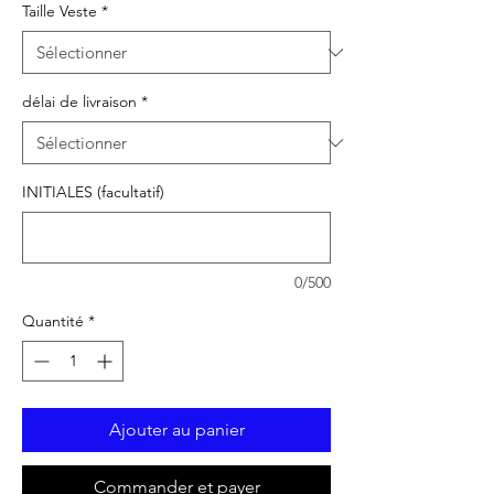
Taille Veste
*
délai de livraison
*
INITIALES (facultatif)
0/500
Quantité
*
Ajouter au panier
Commander et payer