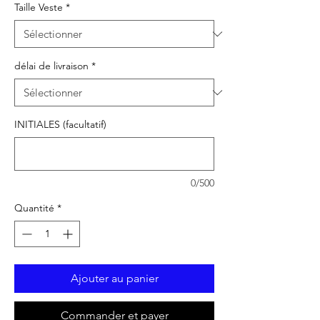
Taille Veste
*
délai de livraison
*
INITIALES (facultatif)
0/500
Quantité
*
Ajouter au panier
Commander et payer