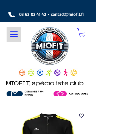
03 62 02 41 42
-
contact@miofit.fr
MIOFIT, spécialiste club
DEMANDER UN
CATALOGUES
DEVIS