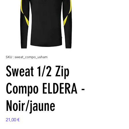
SKU : sweat_compo_usham
Sweat 1/2 Zip
Compo ELDERA -
Noir/jaune
Prix
21,00 €