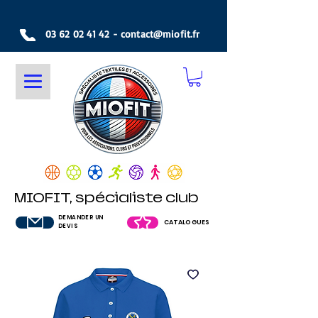
03 62 02 41 42
-
contact@miofit.fr
MIOFIT, spécialiste club
DEMANDER UN
CATALOGUES
DEVIS