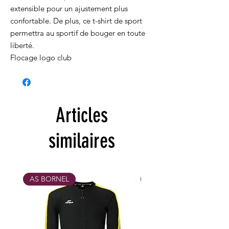
extensible pour un ajustement plus
confortable. De plus, ce t-shirt de sport
permettra au sportif de bouger en toute
liberté.
Flocage logo club
Articles
similaires
AS BORNEL
MAX 31/10/26