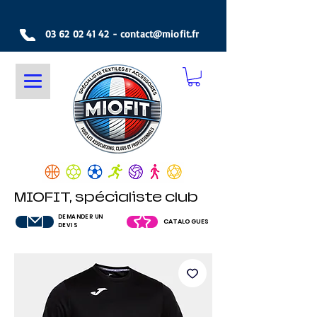
03 62 02 41 42
-
contact@miofit.fr
MIOFIT, spécialiste club
DEMANDER UN
CATALOGUES
DEVIS