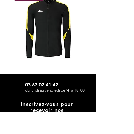
Survêtement
Pack
compo
entraînement
de
de
la
la
marque
marque
Eldera
Eldera
03 62 02 41 42
du lundi au vendredi de 9h à 18h00
Inscrivez-vous pour
recevoir nos
newsletter