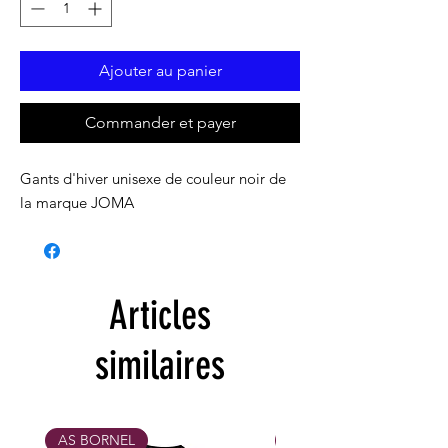
Ajouter au panier
Commander et payer
Gants d'hiver unisexe de couleur noir de
la marque JOMA
Articles
similaires
AS BORNEL
MAX 31/10/26