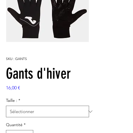
SKU : GANTS
Gants d'hiver
Prix
16,00 €
Taille :
*
Quantité
*