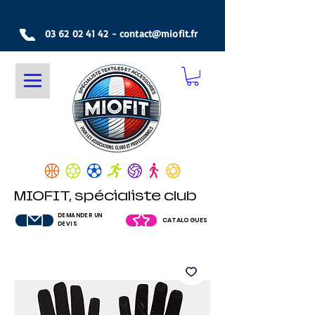
03 62 02 41 42
-
contact@miofit.fr
MIOFIT, spécialiste club
DEMANDER UN
CATALOGUES
DEVIS