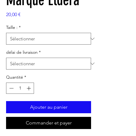
Marque Eldera
Prix
20,00 €
Taille :
*
délai de livraison
*
Quantité
*
Ajouter au panier
Commander et payer