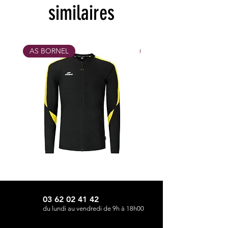
similaires
AS BORNEL
MAX 31/10/26
Survêtement
Pack
compo
entraînement
de
de
la
la
marque
marque
Eldera
Eldera
03 62 02 41 42
du lundi au vendredi de 9h à 18h00