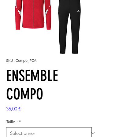
SKU : Compo_FCA
ENSEMBLE
COMPO
Prix
35,00 €
Taille :
*