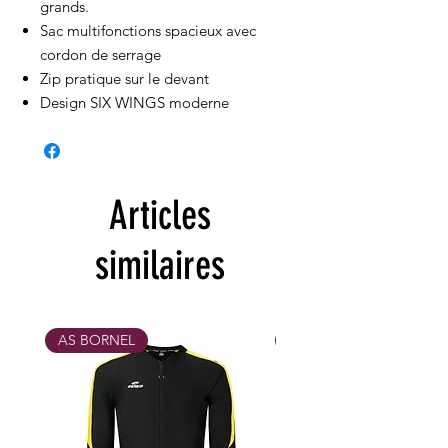
grands.
Sac multifonctions spacieux avec
cordon de serrage
Zip pratique sur le devant
Design SIX WINGS moderne
Articles
similaires
AS BORNEL
MAX 31/10/26