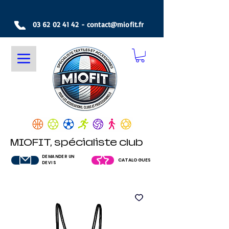
03 62 02 41 42
-
contact@miofit.fr
MIOFIT, spécialiste club
DEMANDER UN
CATALOGUES
DEVIS