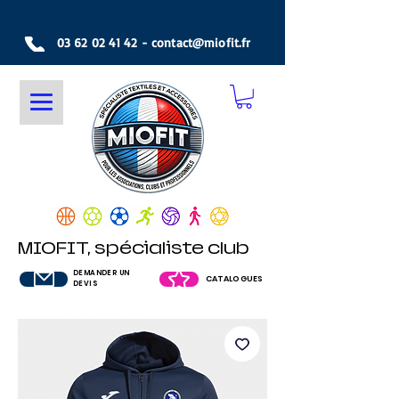
03 62 02 41 42
-
contact@miofit.fr
MIOFIT, spécialiste club
DEMANDER UN
CATALOGUES
DEVIS