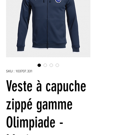
SKU : 103707.331
Veste à capuche
zippé gamme
Olimpiade -