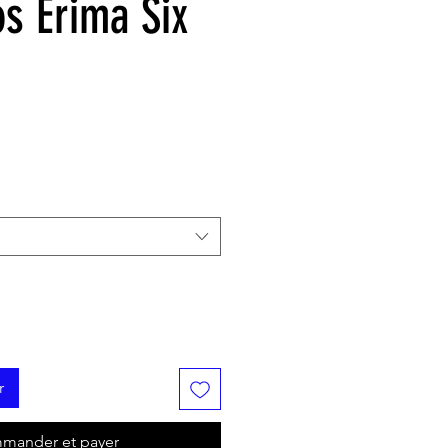
os Erima Six
r
mander et payer