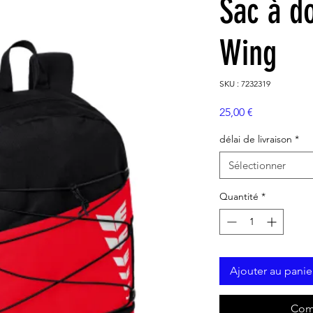
Sac à d
Wing
SKU : 7232319
Prix
25,00 €
délai de livraison
*
Sélectionner
Quantité
*
Ajouter au panie
Com