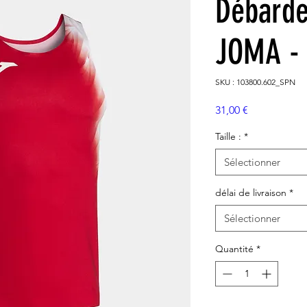
Débardeu
JOMA -
SKU : 103800.602_SPN
Prix
31,00 €
Taille :
*
Sélectionner
délai de livraison
*
Sélectionner
Quantité
*