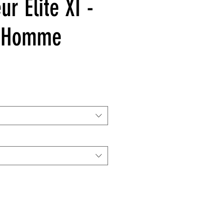
r Elite XI -
 Homme